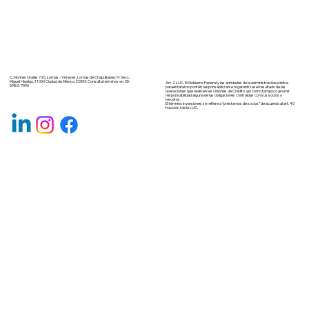
C. Montes Urales 720, Lomas - Virreyes, Lomas de Chapultepec IV Secc,
Miguel Hidalgo, 11000 Ciudad de México, CDMX Consulta términos en: 55-
Art. 2 LUC. El Gobierno Federal y las entidades de la administración pública
5980-7090
paraestatal no podrán responsabilizarse ni garantizar el resultado de las
operaciones que realicen las Uniones de Crédito, así como tampoco asumir
responsabilidad alguna de las obligaciones contraídas con sus socios o
terceros.
El término inversiones se refiere a “préstamos de socios” de acuerdo al art. 40
fracción I de la LUC.