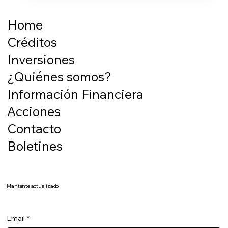
Highly scalable infrastructure
Home
Advanced and complex generative
capabilities
Créditos
Inversiones
Comprehensive data security and
compliance
¿Quiénes somos?
Flexible contract options
Información Financiera
Acciones
Contacto
Boletines
Mantente actualizado
Email
*