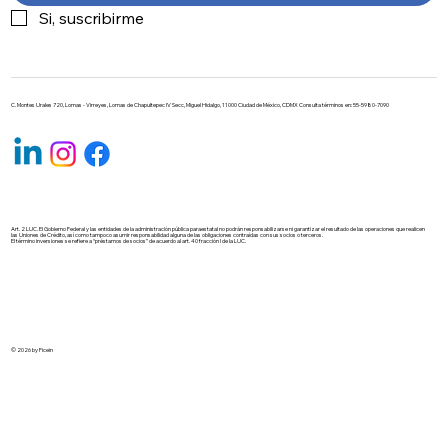
Si, suscribirme
C. Montes Urales 720, Lomas - Virreyes, Lomas de Chapultepec IV Secc, Miguel Hidalgo, 11000 Ciudad de México, CDMX Consulta términos en: 55-5980-7090
Art. 2 LUC. El Gobierno Federal y las entidades de la administración pública paraestatal no podrán responsabilizarse ni garantizar el resultado de las operaciones que realicen
las Uniones de Crédito, así como tampoco asumir responsabilidad alguna de las obligaciones contraídas con sus socios o terceros.
El término inversiones se refiere a “préstamos de socios” de acuerdo al art. 40 fracción I de la LUC.
© 2026 by Ficein