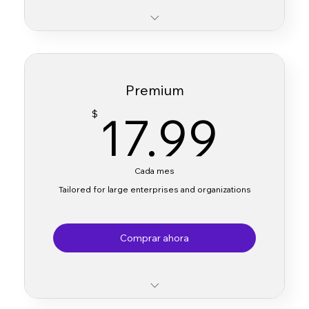
Expanded translation processing capacity
Enhanced AI algorithms models
Premium
Access to additional data sources and
17.
17.99
$
integrations
Priority customer support
Cada mes
Tailored for large enterprises and organizations
Comprar ahora