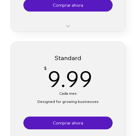
Comprar ahora
Access to essential AI tools
Limited translation processing capacity
Standard
Basic customer support
9.9
9.99
$
Cada mes
Designed for growing businesses
Comprar ahora