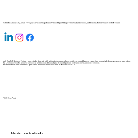
C. Montes Urales 720, Lomas - Virreyes, Lomas de Chapultepec IV Secc, Miguel Hidalgo, 11000 Ciudad de México, CDMX Consulta términos en: 55-5980-7090
Art. 2 LUC. El Gobierno Federal y las entidades de la administración pública paraestatal no podrán responsabilizarse ni garantizar el resultado de las operaciones que realicen
las Uniones de Crédito, así como tampoco asumir responsabilidad alguna de las obligaciones contraídas con sus socios o terceros.
El término inversiones se refiere a “préstamos de socios” de acuerdo al art. 40 fracción I de la LUC.
© 2026 by Ficein
Mantente actualizado