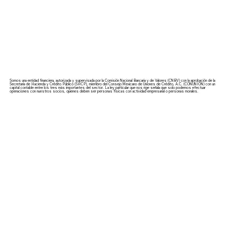
Somos una entidad financiera, autorizada y supervisada por la Comisión Nacional Bancaria y de Valores (CNBV) con la aprobación de la
Secretaría de Hacienda y Crédito Público (SHCP), miembro del Consejo Mexicano de Uniones de Crédito, A.C. (CONUNIÓN) con un
capital contable entre los tres más importantes del sector. La ley particular que nos rige señala que solo podemos efectuar
operaciones con nuestros socios, quienes deben ser personas físicas con actividad empresarial o personas morales.