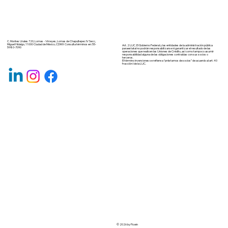
C. Montes Urales 720, Lomas - Virreyes, Lomas de Chapultepec IV Secc,
Miguel Hidalgo, 11000 Ciudad de México, CDMX Consulta términos en: 55-
Art. 2 LUC. El Gobierno Federal y las entidades de la administración pública
5980-7090
paraestatal no podrán responsabilizarse ni garantizar el resultado de las
operaciones que realicen las Uniones de Crédito, así como tampoco asumir
responsabilidad alguna de las obligaciones contraídas con sus socios o
terceros.
El término inversiones se refiere a “préstamos de socios” de acuerdo al art. 40
fracción I de la LUC.
© 2026 by Ficein