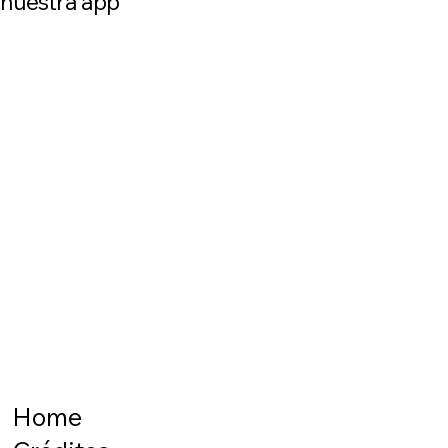
nuestra app
requiere Constancia Fiscal)
Home